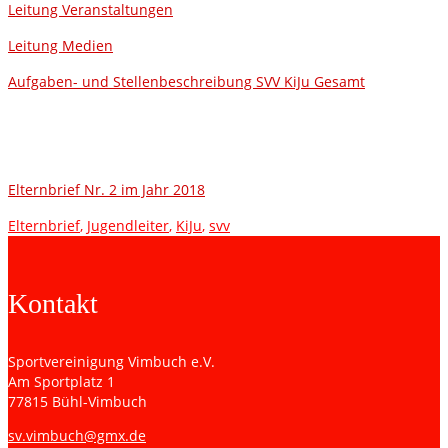
Leitung Veranstaltungen
Leitung Medien
Aufgaben- und Stellenbeschreibung SVV KiJu Gesamt
Elternbrief
Elternbrief Nr. 2 im Jahr 2018
Elternbrief
,
Jugendleiter
,
KiJu
,
svv
Kontakt
Sportvereinigung Vimbuch e.V.
Am Sportplatz 1
77815 Bühl-Vimbuch
sv.vimbuch@gmx.de