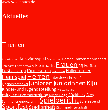
www.sv-vimbuch.de
Aktuelles
Themen
Auswärtsspiel
Damen
Damenmannschaft
Auswärtssieg
Blitzturnier
Frauen
Flohmarkt
Fußball
FSJ
Ehrenamt
Elternnetzwerk
Fußballcamp
Förderverein
Hallenturnier
Füxxl-Cup
Herren
Heimspiel
Interview
Jahresheft
Junioren
KiJu
Juniorinnen
Jugendstadtpokal
Kinder- und Jugendabteilung
Meisterschaft
mitgliederversammlung
Sieg
Rückblick
Niederlage
Spielbericht
Spieleabend
Sommerferienprogramm
Sportfest
Stadionheft
Stadtmeisterschaften