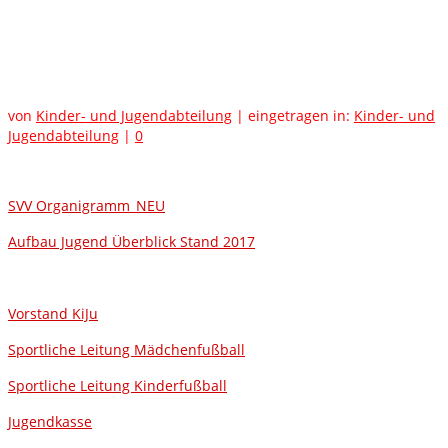
Vakante Stellen Kinder-
und Jugendabteilung
von
Kinder- und Jugendabteilung
|
eingetragen in:
Kinder- und
Jugendabteilung
|
0
(Bisheriger) Aufbau der Kinder- und Jugendabteilung
SVV Organigramm_NEU
Aufbau Jugend Überblick Stand 2017
Aufgaben und Stellenbeschreibungen:
Vorstand KiJu
Sportliche Leitung Mädchenfußball
Sportliche Leitung Kinderfußball
Jugendkasse