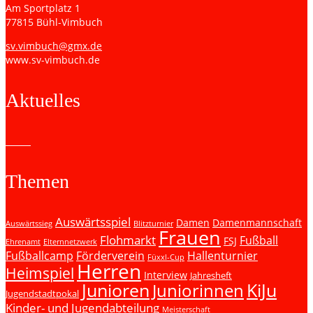
Am Sportplatz 1
77815 Bühl-Vimbuch
sv.vimbuch@gmx.de
www.sv-vimbuch.de
Aktuelles
Themen
Auswärtsspiel
Damen
Damenmannschaft
Auswärtssieg
Blitzturnier
Frauen
Flohmarkt
Fußball
FSJ
Ehrenamt
Elternnetzwerk
Fußballcamp
Förderverein
Hallenturnier
Füxxl-Cup
Herren
Heimspiel
Interview
Jahresheft
Junioren
KiJu
Juniorinnen
Jugendstadtpokal
Kinder- und Jugendabteilung
Meisterschaft