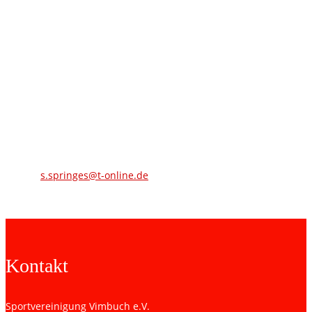
Verstärkung können wir jederzeit gebrauchen und ein Einstieg ist
ohne Probleme möglich.“
Bis auf Bald wir freuen uns auf euch.
Trainingszeiten
:
Dienstags :16:30 Uhr- 17:30 Uhr
Trainerteam
: Stefan Springmann und Paul Strader
E-Mail:
s.springes@t-online.de
Oder kontaktieren Sie uns unter sv.vimbuch@gmx.de.
Kontakt
Sportvereinigung Vimbuch e.V.