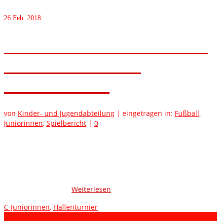
26
Feb. 2018
C-Mädchen sichern dritten Platz
bei den Südbadischen
Meisterschaften!
von
Kinder- und Jugendabteilung
|
eingetragen in:
Fußball
,
Juniorinnen
,
Spielbericht
|
0
Am vergangenen Wochenende reisten unsere C-Mädchen nach
Waldshut-Tiengen, um die Südbadische Meisterschaft
auszuspielen. Dafür hatten sie sich durch den Sieg bei den
örtlichen Hallenbezirksmeisterschaften qualifiziert. Nach langer
Anreise traten die Mädchen gegen die Mannschaften aus
Deggenhausertal, …
Weiterlesen
C-Juniorinnen
,
Hallenturnier