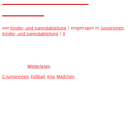
KiJu: C-Juniorinnen im
Pokalfinale
von
Kinder- und Jugendabteilung
|
eingetragen in:
Juniorinnen
,
Kinder- und Jugendabteilung
|
0
Pokalfinale der Höhepunkt Ein tolle Saison spielen die C-
Juniorinnen der Sportvereinigung Vimbuch. In der laufenden
Spielzeit konnte ein guter 4. Platz in der Bezirksliga Baden-
Baden erzielt werden. Der SVV ist einer der wenigen Vereine in
Südbaden …
Weiterlesen
C-Juniorinnen
,
Fußball
,
KiJu
,
Mädchen