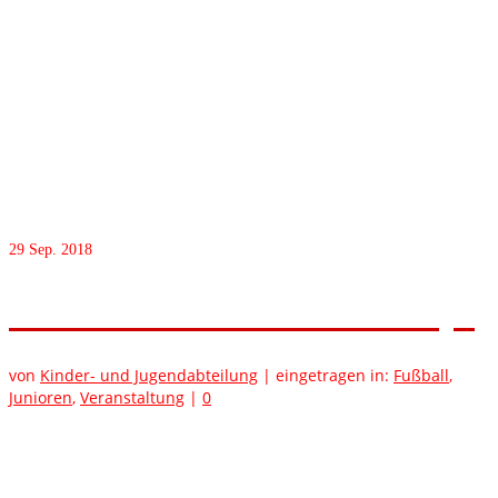
29
Sep. 2018
KiJu: Lust auf ein neues Hobby?
von
Kinder- und Jugendabteilung
|
eingetragen in:
Fußball
,
Junioren
,
Veranstaltung
|
0
Als einer der ersten Vereine im Bezirk Baden-Baden hat der SV
Vimbuch vor vielen Jahren das Angebot um den
Mädchenfußball erweitert. Nach vielen Jahren erfolgreicher