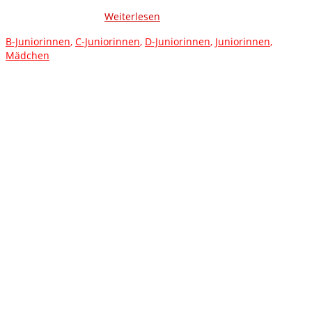
Aufbauarbeit können wir seit Längerem schon von den F-
Juniorinnen bis zu …
Weiterlesen
B-Juniorinnen
,
C-Juniorinnen
,
D-Juniorinnen
,
Juniorinnen
,
Mädchen