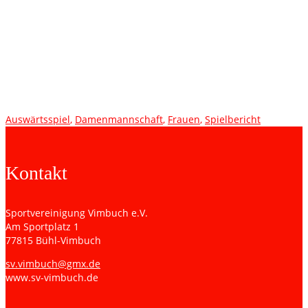
traumhaft gelang. In der 70. Spielminute erzielte sie zunächst
den Ausgleichstreffer und anschließend gelang ihr kurz vor
dem Schlusspfiff der erlösende 1:2-Siegtreffer. Dank einer
geschlossenen Mannschaftsleistung behält die SG die Punkte
somit bei sich. Kommenden Sonntag empfängt die SG die
Oberligareserve des Hegauer FV, die aktuell den 5.
Tabellenplatz belegen. Anpfiff ist um 13:15 Uhr in Vimbuch.
Auswärtsspiel
,
Damenmannschaft
,
Frauen
,
Spielbericht
Kontakt
Sportvereinigung Vimbuch e.V.
Am Sportplatz 1
77815 Bühl-Vimbuch
sv.vimbuch@gmx.de
www.sv-vimbuch.de