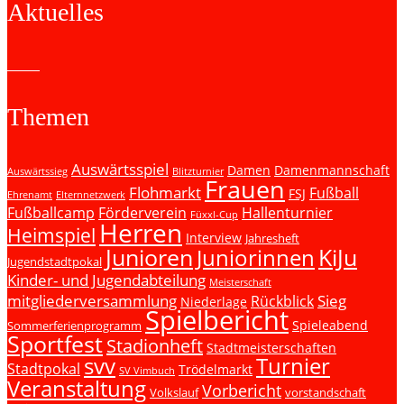
Aktuelles
Themen
Auswärtsspiel
Damen
Damenmannschaft
Auswärtssieg
Blitzturnier
Frauen
Flohmarkt
Fußball
FSJ
Ehrenamt
Elternnetzwerk
Fußballcamp
Förderverein
Hallenturnier
Füxxl-Cup
Herren
Heimspiel
Interview
Jahresheft
Junioren
KiJu
Juniorinnen
Jugendstadtpokal
Kinder- und Jugendabteilung
Meisterschaft
mitgliederversammlung
Sieg
Rückblick
Niederlage
Spielbericht
Spieleabend
Sommerferienprogramm
Sportfest
Stadionheft
Stadtmeisterschaften
svv
Turnier
Stadtpokal
Trödelmarkt
SV Vimbuch
Veranstaltung
Vorbericht
Volkslauf
vorstandschaft