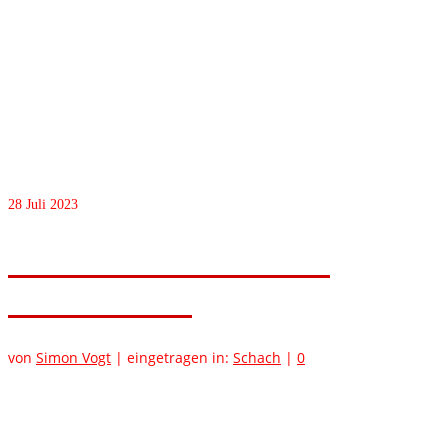
28
Juli 2023
Schach für Kinder in den
Sommerferien
von
Simon Vogt
|
eingetragen in:
Schach
|
0
Die Stadt Bühl bietet auch in diesem Jahr wieder ein
abwechslungsreiches Sommerferienprogramm für Kinder und
Jugendliche an. Auch die Schachabteilung des SV Vimbuch