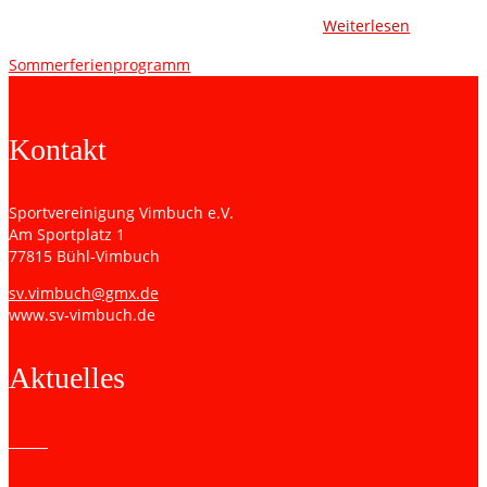
bietet einen Programmpunkt an: „Schach für Kinder“. Hier
haben die jungen Teilnehmerinnen und …
Weiterlesen
Sommerferienprogramm
Kontakt
Sportvereinigung Vimbuch e.V.
Am Sportplatz 1
77815 Bühl-Vimbuch
sv.vimbuch@gmx.de
www.sv-vimbuch.de
Aktuelles