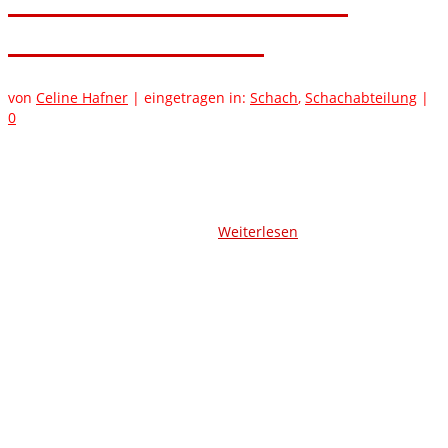
Schnellschachturnier beim
Vimbucher Dorffest
von
Celine Hafner
|
eingetragen in:
Schach
,
Schachabteilung
|
0
Wie in Vimbuch wird auch in der Partnergemeinde
Mommenheim Schach gespielt. Es lag daher nahe, zum
20jährigen Jubiläum der Partnerschaft ein Schachturnier mit
den Mommenheimer Freunden zu veranstalten. Diese Idee fand
so großen Anklang, dass das …
Weiterlesen