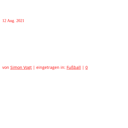
12
Aug. 2021
Schachmeisterschaften in
Magdeburg
von
Simon Vogt
|
eingetragen in:
Fußball
|
0
Erstmals in der Vereinsgeschichte der Schachabteilung
Vimbuch nahm eine Jugendmannschaft an den Deutschen
Jugend Mannschaftsmeisterschaften teil. Qualifiziert hatten
sich für den Schachwettkampf in Magdeburg die jungen
Schachtalente Henrik Puchas, Dominik Feurer, Marlon
Dammasch und Tobias Puchas bereits im vergangenen Jahr.
Pandemiebedingt wurden die MEisterschaften vom Dezember
2020 zweimal verlegt und nun erst Anfang August in
Magdeburg ausgerichtet. Die vier Spieler unter Trainer Ralf