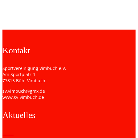
Teilnahme an den Deutschen Meisterschaften ein
unvergessliches Erlebnis. Mit einem Pokal, vielen Erinnerungen
und auch verbesserten Wertungszahlen kehrte die Mannschaft
nach fünf Tagen wieder zurück nach Vimbuch.
Kontakt
Sportvereinigung Vimbuch e.V.
Am Sportplatz 1
77815 Bühl-Vimbuch
sv.vimbuch@gmx.de
www.sv-vimbuch.de
Aktuelles