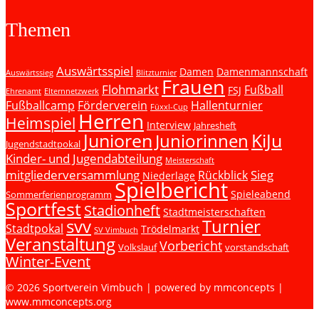
Themen
Auswärtsspiel
Damen
Damenmannschaft
Auswärtssieg
Blitzturnier
Frauen
Flohmarkt
Fußball
FSJ
Ehrenamt
Elternnetzwerk
Fußballcamp
Förderverein
Hallenturnier
Füxxl-Cup
Herren
Heimspiel
Interview
Jahresheft
Junioren
KiJu
Juniorinnen
Jugendstadtpokal
Kinder- und Jugendabteilung
Meisterschaft
mitgliederversammlung
Sieg
Rückblick
Niederlage
Spielbericht
Spieleabend
Sommerferienprogramm
Sportfest
Stadionheft
Stadtmeisterschaften
svv
Turnier
Stadtpokal
Trödelmarkt
SV Vimbuch
Veranstaltung
Vorbericht
Volkslauf
vorstandschaft
Winter-Event
© 2026 Sportverein Vimbuch | powered by mmconcepts |
www.mmconcepts.org