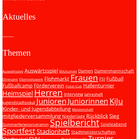
Aktuelles
Themen
Auswärtsspiel
Damen
Damenmannschaft
Auswärtssieg
Blitzturnier
Frauen
Flohmarkt
Fußball
FSJ
Ehrenamt
Elternnetzwerk
Fußballcamp
Förderverein
Hallenturnier
Füxxl-Cup
Herren
Heimspiel
Interview
Jahresheft
Junioren
KiJu
Juniorinnen
Jugendstadtpokal
Kinder- und Jugendabteilung
Meisterschaft
mitgliederversammlung
Sieg
Rückblick
Niederlage
Spielbericht
Spieleabend
Sommerferienprogramm
Sportfest
Stadionheft
Stadtmeisterschaften
svv
Turnier