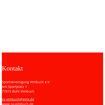
Samstag, 18.09.2021, 17:30 Uhr
VfB Bühl II – SVV
Kreisliga A Süd
Mittwoch, 22.09.2021, 19 Uhr
SVV – TuS Hügelsheim
Kreisliga A Süd
Sonntag, 26.09.2021, 15 Uhr
SV Sasbachwalden – SVV
Kreisliga A Süd
Kontakt
Sportvereinigung Vimbuch e.V.
Am Sportplatz 1
77815 Bühl-Vimbuch
sv.vimbuch@gmx.de
www.sv-vimbuch.de