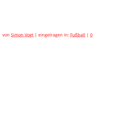
Ausblick Begegnungen
Herren 1
von
Simon Vogt
|
eingetragen in:
Fußball
|
0
Sonntag, 22.08.2021, 17 Uhr
SVV – VfR Achern
Bezirkspokal
Mittwoch, 25.08.2021, 19 Uhr
VfB Unzhurst – SVV
Testspiel
Sonntag, 05.09.2021, 15 Uhr
SV Leiberstung – SVV
Kreisliga A Süd
Sonntag, 12.09.2021, 15 Uhr
SVV – SG Lauf/Obersasbach
Kreisliga A Süd