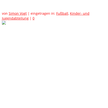
von
Simon Vogt
|
eingetragen in:
Fußball
,
Kinder- und
Jugendabteilung
|
0
Das FSR-Fussball-Camp 2021 in
Vimbuch!
Dieses Jahr findet bereits zum zweiten Mal das FSR-Fussball-
Camp zusammen mit der Fußballschule Renchtal statt!
Für Dich ist Fußball das Größte und Du bist zwischen 2006 und
2015 geboren? Du willst fit sein wie ein Profi und professionell
betreut werden? Dann mach mit beim FSR-Fussball-Camp
vom
29. - 31.07.2021.
Deine Stärken und Talente kombinieren wir mit dem Wissen
unserer qualifizierten Trainer. Wir bringen Dich weiter, sei
dabei!