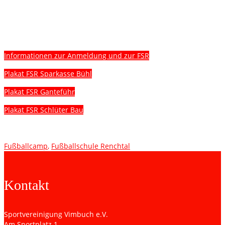
„Wir freuen uns, bereits zum zweiten Mal mit der
FSR ein Camp im Raum Bühl durchzuführen! Macht
mit und erlebt drei tolle Fußball-Tage!“
Informationen zur Anmeldung und zur FSR
Plakat FSR Sparkasse Bühl
Plakat FSR Ganteführ
Plakat FSR Schlüter Bau
Fußballcamp
,
Fußballschule Renchtal
Kontakt
Sportvereinigung Vimbuch e.V.
Am Sportplatz 1