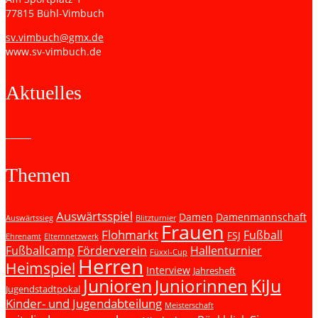
77815 Bühl-Vimbuch
sv.vimbuch@gmx.de
www.sv-vimbuch.de
Aktuelles
Themen
Auswärtsspiel
Damen
Damenmannschaft
Auswärtssieg
Blitzturnier
Frauen
Flohmarkt
Fußball
FSJ
Ehrenamt
Elternnetzwerk
Fußballcamp
Förderverein
Hallenturnier
Füxxl-Cup
Herren
Heimspiel
Interview
Jahresheft
Junioren
KiJu
Juniorinnen
Jugendstadtpokal
Kinder- und Jugendabteilung
Meisterschaft