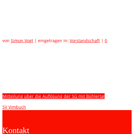
Auflösung der SG mit
Bühlertal
von
Simon Vogt
|
eingetragen in:
Vorstandschaft
|
0
Liebe Mitglieder,
liebe Eltern und SpielerInnen der Kinder- und Jugendabteilung,
liebe Gönner und Sponsoren,
im Anhang finden Sie die Mitteilung des SV Vimbuch zur
Beendigung der Spielgemeinschaft Vimbuch/Bühlertal zum
Ende der Saison 2020/21.
Mitteilung über die Auflösung der SG mit Bühlertal
SV Vimbuch
Kontakt