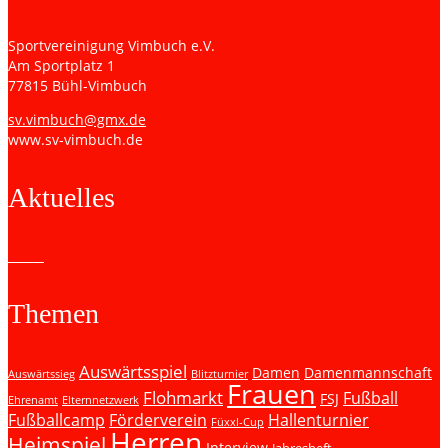
Sportvereinigung Vimbuch e.V.
Am Sportplatz 1
77815 Bühl-Vimbuch
sv.vimbuch@gmx.de
www.sv-vimbuch.de
Aktuelles
Themen
Auswärtsspiel
Damen
Damenmannschaft
Auswärtssieg
Blitzturnier
Frauen
Flohmarkt
Fußball
FSJ
Ehrenamt
Elternnetzwerk
Fußballcamp
Förderverein
Hallenturnier
Füxxl-Cup
Herren
Heimspiel
Interview