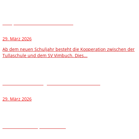
Kooperation Schule und Verein
29. März 2026
Ab dem neuen Schuljahr besteht die Kooperation zwischen der
Tullaschule und dem SV Vimbuch. Dies...
Über 50 Jahre Mitglied beim SV Vimbuch!
29. März 2026
1. Vimbucher Spiele – Treff