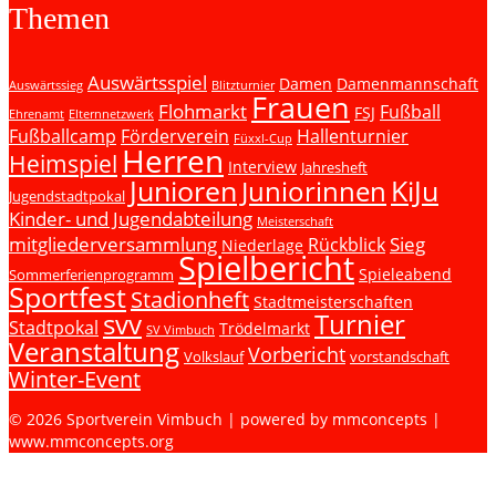
Themen
Auswärtsspiel
Damen
Damenmannschaft
Auswärtssieg
Blitzturnier
Frauen
Flohmarkt
Fußball
FSJ
Ehrenamt
Elternnetzwerk
Fußballcamp
Förderverein
Hallenturnier
Füxxl-Cup
Herren
Heimspiel
Interview
Jahresheft
Junioren
KiJu
Juniorinnen
Jugendstadtpokal
Kinder- und Jugendabteilung
Meisterschaft
mitgliederversammlung
Sieg
Rückblick
Niederlage
Spielbericht
Spieleabend
Sommerferienprogramm
Sportfest
Stadionheft
Stadtmeisterschaften
svv
Turnier
Stadtpokal
Trödelmarkt
SV Vimbuch
Veranstaltung
Vorbericht
Volkslauf
vorstandschaft
Winter-Event
© 2026 Sportverein Vimbuch | powered by mmconcepts |
www.mmconcepts.org