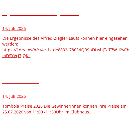
Ergebnisse des Alfred-Ziegler-Laufs
14. Juli 2026
Die Ergebnisse des Alfred-Ziegler-Laufs können hier eingesehen
werden:
https://1drv.ms/b/c/4e1b1de8832c7863/IQB9pDLwbjTaT7W_i2vCb
mDSYVcj7JQKc
Tombola – Preise
14. Juli 2026
Tombola Preise 2026 Die GewinnerInnen können ihre Preise am
25.07.2026 von 11:00 -11:30Uhr im Clubhaus...