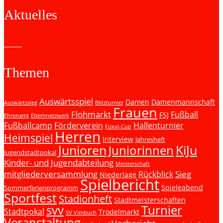
Aktuelles
Themen
Auswärtsspiel
Damen
Damenmannschaft
Auswärtssieg
Blitzturnier
Frauen
Flohmarkt
Fußball
FSJ
Ehrenamt
Elternnetzwerk
Fußballcamp
Förderverein
Hallenturnier
Füxxl-Cup
Herren
Heimspiel
Interview
Jahresheft
Junioren
KiJu
Juniorinnen
Jugendstadtpokal
Kinder- und Jugendabteilung
Meisterschaft
mitgliederversammlung
Sieg
Rückblick
Niederlage
Spielbericht
Spieleabend
Sommerferienprogramm
Sportfest
Stadionheft
Stadtmeisterschaften
svv
Turnier
Stadtpokal
Trödelmarkt
SV Vimbuch
Veranstaltung