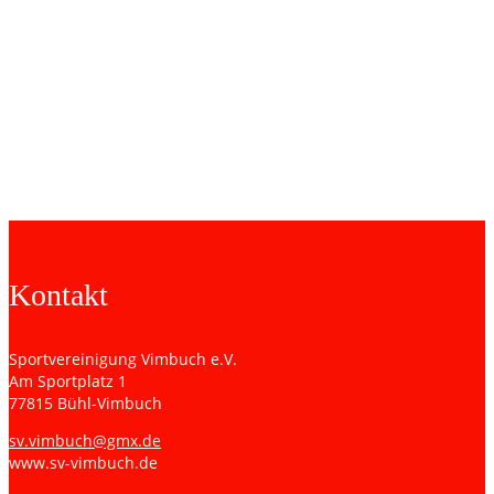
Förderverein an den SVV abgeführt. Das Turnier findet
traditionell immer am Samstag nach dem Aschermittwoch statt,
somit ist das Turnier im nächsten Jahr auf den 09.03.19
terminiert. Wir freuen uns auf Ihr Kommen!
von links nach rechts: Jörg Thomas David (3.Platz), Kristina Eifler
(2. Platz), Joachim Friedmann (1. Vorstand Förderverein), Frank
Hüttner (1. Sieger)
Kontakt
Sportvereinigung Vimbuch e.V.
Am Sportplatz 1
77815 Bühl-Vimbuch
sv.vimbuch@gmx.de
www.sv-vimbuch.de