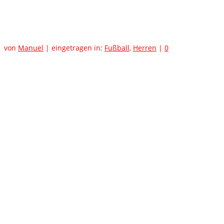
Weitenung
von
Manuel
|
eingetragen in:
Fußball
,
Herren
|
0
Die am letzten Wochenende ausgefallenen Spiele der Herren 1
und 2 beim SV Weitenung werden wie folgt nachgeholt:
Herren 1
Mittwoch, 29.11.2017, 19 Uhr
Herren 2
Donnerstag, 30.11.2017, 19 Uhr