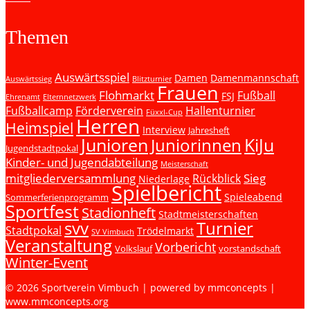
Themen
Auswärtsspiel
Damen
Damenmannschaft
Auswärtssieg
Blitzturnier
Frauen
Flohmarkt
Fußball
FSJ
Ehrenamt
Elternnetzwerk
Fußballcamp
Förderverein
Hallenturnier
Füxxl-Cup
Herren
Heimspiel
Interview
Jahresheft
Junioren
KiJu
Juniorinnen
Jugendstadtpokal
Kinder- und Jugendabteilung
Meisterschaft
mitgliederversammlung
Sieg
Rückblick
Niederlage
Spielbericht
Spieleabend
Sommerferienprogramm
Sportfest
Stadionheft
Stadtmeisterschaften
svv
Turnier
Stadtpokal
Trödelmarkt
SV Vimbuch
Veranstaltung
Vorbericht
Volkslauf
vorstandschaft
Winter-Event
© 2026 Sportverein Vimbuch | powered by mmconcepts |
www.mmconcepts.org