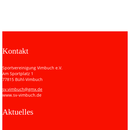
Brettern 4 bis 6, was Heiko Greis mit dem einzigen Vimbucher
Sieg nicht wettmachen konnte. Ralf Puchas, Anton Haunß,
Jürgen Schmalz und Vitor Regenold remisierten zum
Endergebnis von 3:5.
(das)
Kontakt
Sportvereinigung Vimbuch e.V.
Am Sportplatz 1
77815 Bühl-Vimbuch
sv.vimbuch@gmx.de
www.sv-vimbuch.de
Aktuelles