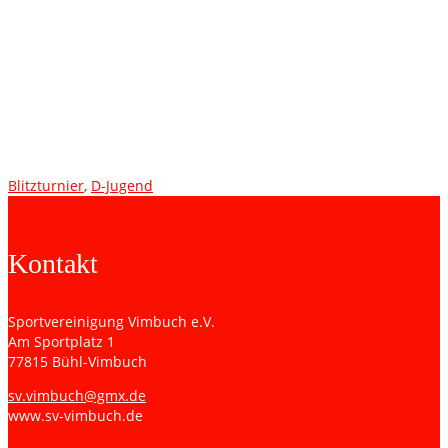
11:40 SG Vimbuch/Bühlertal U13 -TSG Hoffenheim U12
12:15 SC Freiburg U12 -Karlsruher SC U12
12:50 SC Freiburg U12 -TSG Hoffenheim U12
13:25 SG Vimbuch/Bühlertal U13 -Karlsruher SC U12
Blitzturnier
,
D-Jugend
Kontakt
Sportvereinigung Vimbuch e.V.
Am Sportplatz 1
77815 Bühl-Vimbuch
sv.vimbuch@gmx.de
www.sv-vimbuch.de