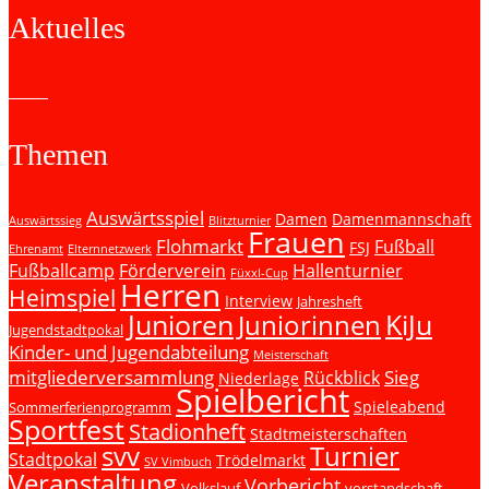
Aktuelles
Themen
Auswärtsspiel
Damen
Damenmannschaft
Auswärtssieg
Blitzturnier
Frauen
Flohmarkt
Fußball
FSJ
Ehrenamt
Elternnetzwerk
Fußballcamp
Förderverein
Hallenturnier
Füxxl-Cup
Herren
Heimspiel
Interview
Jahresheft
Junioren
KiJu
Juniorinnen
Jugendstadtpokal
Kinder- und Jugendabteilung
Meisterschaft
mitgliederversammlung
Sieg
Rückblick
Niederlage
Spielbericht
Spieleabend
Sommerferienprogramm
Sportfest
Stadionheft
Stadtmeisterschaften
svv
Turnier
Stadtpokal
Trödelmarkt
SV Vimbuch
Veranstaltung
Vorbericht
Volkslauf
vorstandschaft