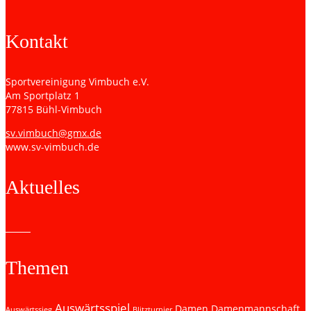
Kontakt
Sportvereinigung Vimbuch e.V.
Am Sportplatz 1
77815 Bühl-Vimbuch
sv.vimbuch@gmx.de
www.sv-vimbuch.de
Aktuelles
Themen
Auswärtsspiel
Damen
Damenmannschaft
Auswärtssieg
Blitzturnier