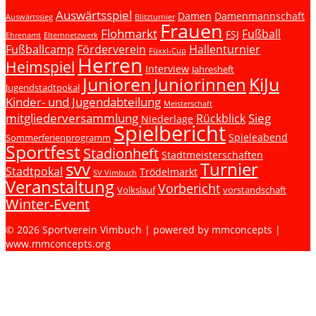
Auswärtsspiel
Damen
Damenmannschaft
Auswärtssieg
Blitzturnier
Frauen
Flohmarkt
Fußball
FSJ
Ehrenamt
Elternnetzwerk
Fußballcamp
Förderverein
Hallenturnier
Füxxl-Cup
Herren
Heimspiel
Interview
Jahresheft
Junioren
KiJu
Juniorinnen
Jugendstadtpokal
Kinder- und Jugendabteilung
Meisterschaft
mitgliederversammlung
Sieg
Rückblick
Niederlage
Spielbericht
Spieleabend
Sommerferienprogramm
Sportfest
Stadionheft
Stadtmeisterschaften
svv
Turnier
Stadtpokal
Trödelmarkt
SV Vimbuch
Veranstaltung
Vorbericht
Volkslauf
vorstandschaft
Winter-Event
© 2026 Sportverein Vimbuch | powered by mmconcepts |
www.mmconcepts.org