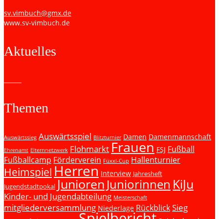
sv.vimbuch@gmx.de
www.sv-vimbuch.de
Aktuelles
Themen
Auswärtsspiel
Damen
Damenmannschaft
Auswärtssieg
Blitzturnier
Frauen
Flohmarkt
Fußball
FSJ
Ehrenamt
Elternnetzwerk
Fußballcamp
Förderverein
Hallenturnier
Füxxl-Cup
Herren
Heimspiel
Interview
Jahresheft
Junioren
KiJu
Juniorinnen
Jugendstadtpokal
Kinder- und Jugendabteilung
Meisterschaft
mitgliederversammlung
Sieg
Rückblick
Niederlage
Spielbericht