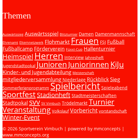
Themen
Auswärtsspiel
Damen
Damenmannschaft
Auswärtssieg
Blitzturnier
Frauen
Flohmarkt
Fußball
FSJ
Ehrenamt
Elternnetzwerk
Fußballcamp
Förderverein
Hallenturnier
Füxxl-Cup
Herren
Heimspiel
Interview
Jahresheft
Junioren
KiJu
Juniorinnen
Jugendstadtpokal
Kinder- und Jugendabteilung
Meisterschaft
mitgliederversammlung
Sieg
Rückblick
Niederlage
Spielbericht
Spieleabend
Sommerferienprogramm
Sportfest
Stadionheft
Stadtmeisterschaften
svv
Turnier
Stadtpokal
Trödelmarkt
SV Vimbuch
Veranstaltung
Vorbericht
Volkslauf
vorstandschaft
Winter-Event
© 2026 Sportverein Vimbuch | powered by mmconcepts |
www.mmconcepts.org