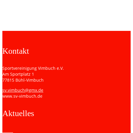
Geburtsdatum: 20.12.1994 Position: Torwart Rückennummer: 1
Wohnort: Weitenung Hobbys: Fußball, Zocken Bisherige Vereine:
SV Bühlertal Lieblingsverein: FC Bayern München
Kontakt
Sportvereinigung Vimbuch e.V.
Am Sportplatz 1
77815 Bühl-Vimbuch
sv.vimbuch@gmx.de
www.sv-vimbuch.de
Aktuelles